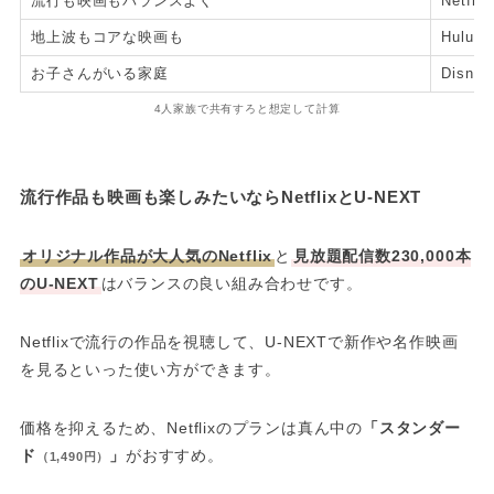
流行も映画もバランスよく
Netf
地上波もコアな映画も
Huluと
お子さんがいる家庭
Disne
4人家族で共有すろと想定して計算
流行作品も映画も楽しみたいならNetflixとU-NEXT
オリジナル作品が大人気のNetflix
と
見放題配信数230,000本
のU-NEXT
はバランスの良い組み合わせです。
Netflixで流行の作品を視聴して、U-NEXTで新作や名作映画
を見るといった使い方ができます。
価格を抑えるため、Netflixのプランは真ん中の
「スタンダー
ド
」
がおすすめ。
（1,490円）