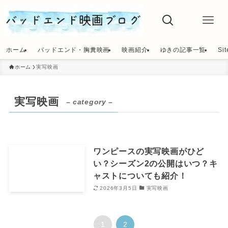
ホーム
バッドエンド・胸糞映画
映画紹介
ゆきの記事一覧
Si
ホーム
実写映画
実写映画
– category –
ワンピースの実写映画がひど
い？シーズン2の公開はいつ？キ
ャストについても紹介！
2026年3月5日
実写映画
1
2