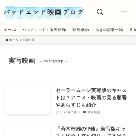
ホーム
バッドエンド・胸糞映画
映画紹介
ゆきの記事一覧
Si
ホーム
実写映画
実写映画
– category –
セーラームーン実写版のキャス
トは？アニメ・映画の見る順番
やあらすじも紹介
2026年7月8日
実写映画
『斉木楠雄のΨ難』実写版キャ
スト紹介！打ち切りって本当？