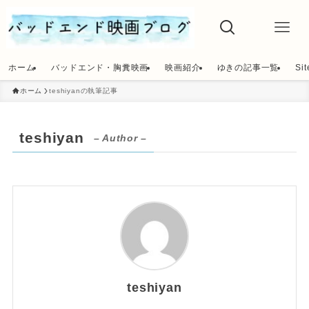
ホーム
バッドエンド・胸糞映画
映画紹介
ゆきの記事一覧
Si
ホーム
teshiyanの執筆記事
teshiyan
– Author –
teshiyan