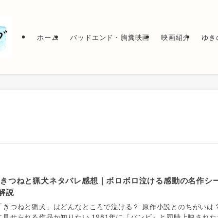
ホーム
バッドエンド・胸糞映画
映画紹介
ゆき
 きつねと猟犬ネタバレ感想｜ボロボロ泣ける感動の名作シ
解説
「きつねと猟犬」はどんなところで泣ける？ 原作小説とのちがいは
に見せられる作品か知りたい 1981年に『バンビ』と同時上映された