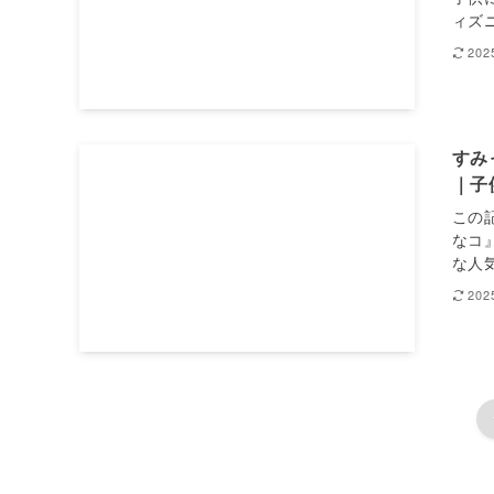
ィズニ
20
すみ
｜子
この
なコ
な人気
20