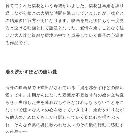
育ててくれた梨花という母親がいました。梨花は再婚を繰り
返しながら娘との大切な時間を過ごしていましたが、壮介と
の結婚後に行方不明になります。映画を見た後にもう一度見
ると泣ける映画として話題となった、愛情を余すことなく注
いだ大人達と複雑な環境の中でも成長していく優子の心温ま
る作品です。
湯を沸かすほどの熱い愛
海外の映画祭で正式出品されている「湯を沸かすほどの熱い
愛」です。末期がんになった双葉が不登校寸前の娘を立ち直
らせ、失踪した夫を連れ戻しやらなければならないことをこ
なす中で様々な人々の心を救っていきます。余命を知りなが
ら他人のために立ち上がり関わっていく姿に心を揺さぶら
れ、そんな双葉の姿に救われた人々のその後の行動に感動す
る作品です。