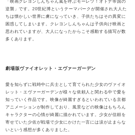
「映画クレヨンしんちゃん嵐を呼ぶモーレツ！オトナ帝国の
逆襲」です。20世紀博というテーマパークが開催され大人た
ちは懐かしい世界に虜になっていき、子供たちはその異変に
困惑してしまいます。クレヨンしんちゃんは子供向け映画と
思われていますが、大人になったからこそ感動する描写が数
多くあります。
劇場版ヴァイオレット・エヴァーガーデン
愛を知らずに戦時中に兵士として育てられた少女のヴァイオ
レット・エヴァーガーデンが様々な依頼人と関わる中で愛を
知っていく作品です。映像が綺麗すぎるといわれている京都
アニメーションが制作しており、風景などの映像はもちろん
キャラクターの心情が綺麗に描かれています。少女が信頼を
寄せていた少佐が戦場で少女にかけた一言には涙が止まらな
いという感想が多くありました。