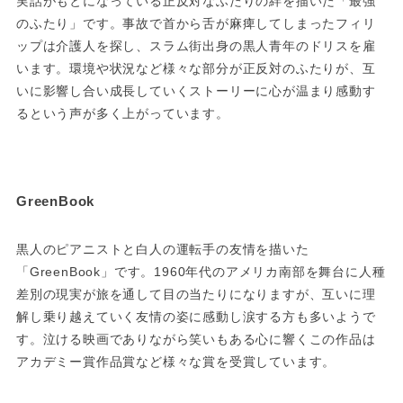
実話がもとになっている正反対なふたりの絆を描いた「最強
のふたり」です。事故で首から舌が麻痺してしまったフィリ
ップは介護人を探し、スラム街出身の黒人青年のドリスを雇
います。環境や状況など様々な部分が正反対のふたりが、互
いに影響し合い成長していくストーリーに心が温まり感動す
るという声が多く上がっています。
GreenBook
黒人のピアニストと白人の運転手の友情を描いた
「GreenBook」です。1960年代のアメリカ南部を舞台に人種
差別の現実が旅を通して目の当たりになりますが、互いに理
解し乗り越えていく友情の姿に感動し涙する方も多いようで
す。泣ける映画でありながら笑いもある心に響くこの作品は
アカデミー賞作品賞など様々な賞を受賞しています。