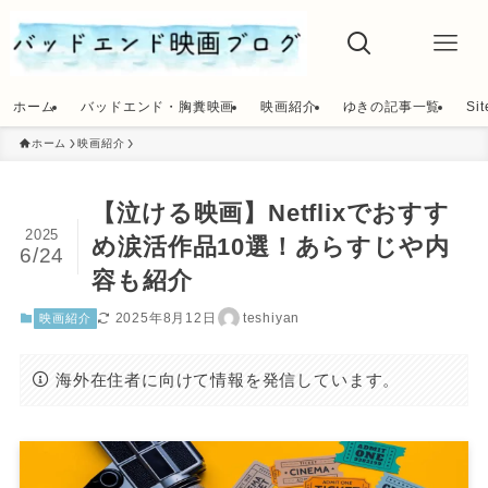
ホーム
バッドエンド・胸糞映画
映画紹介
ゆきの記事一覧
Si
ホーム
映画紹介
【泣ける映画】Netflixでおすす
2025
め涙活作品10選！あらすじや内
6/24
容も紹介
2025年8月12日
teshiyan
映画紹介
海外在住者に向けて情報を発信しています。