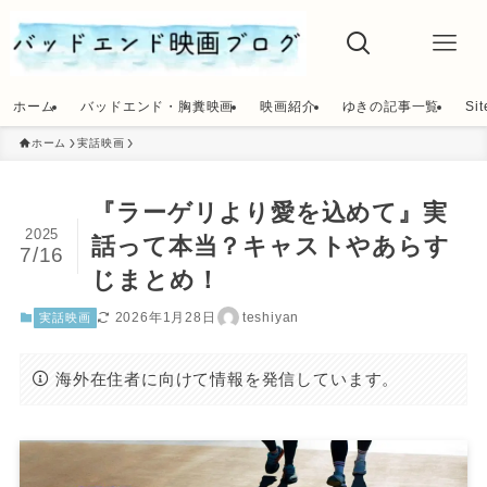
ホーム
バッドエンド・胸糞映画
映画紹介
ゆきの記事一覧
Si
ホーム
実話映画
『ラーゲリより愛を込めて』実
2025
話って本当？キャストやあらす
7/16
じまとめ！
2026年1月28日
teshiyan
実話映画
海外在住者に向けて情報を発信しています。