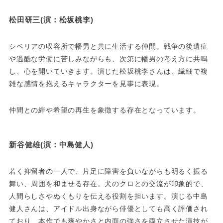
松田研三(演：松坂桃李)
シベリアの収容所で幡男と共に生活する仲間。戦争の後遺症
や過酷な労働に苦しみながらも、次第に幡男の考え方に共鳴
し、心を開いていきます。演じた松坂桃李さんは、繊細で複
雑な感情を抱えるキャラクターを見事に表現。
仲間との絆や希望の再生を象徴する存在となっています。
新谷健雄(演：中島健人)
若く抑留者の一人で、片足に障害を負いながらも明るく振る
舞い、周囲を和ませる存在。犬のクロとの交流が印象的で、
人間らしさやぬくもりを伝える役割を担います。演じる中島
健人さんは、アイドル出身ながら俳優としても高く評価され
ており、本作でも爽やかさと内面の強さを両立させた演技が