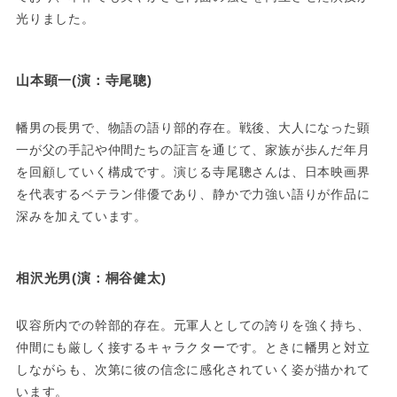
光りました。
山本顕一(演：寺尾聰)
幡男の長男で、物語の語り部的存在。戦後、大人になった顕
一が父の手記や仲間たちの証言を通じて、家族が歩んだ年月
を回顧していく構成です。演じる寺尾聰さんは、日本映画界
を代表するベテラン俳優であり、静かで力強い語りが作品に
深みを加えています。
相沢光男(演：桐谷健太)
収容所内での幹部的存在。元軍人としての誇りを強く持ち、
仲間にも厳しく接するキャラクターです。ときに幡男と対立
しながらも、次第に彼の信念に感化されていく姿が描かれて
います。