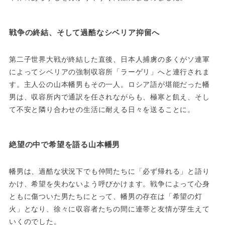
戦争の終結、そして過酷なシベリア抑留へ
第二子世界大戦が終結した直後、日本人捕虜の多くがソ連軍
によってシベリアの強制収容所「ラーゲリ」へと連行されま
す。主人公の山本幡男もその一人。ロシア語が堪能だった幡
男は、収容所内で通訳を任されながらも、極寒と飢え、そし
て不安と隣り合わせの生活に耐える日々を送ることに。
絶望の中で希望を語る山本幡男
幡男は、過酷な状況下でも仲間たちに「必ず帰れる」と語り
かけ、希望を失わないよう呼びかけます。戦争によって心身
ともに傷ついた男たちにとって、幡男の存在は「希望の灯
火」となり、徐々に収容者たちの間に連帯と友情が芽生えて
いくのでした。