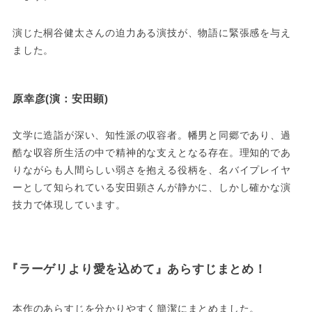
演じた桐谷健太さんの迫力ある演技が、物語に緊張感を与え
ました。
原幸彦(演：安田顕)
文学に造詣が深い、知性派の収容者。幡男と同郷であり、過
酷な収容所生活の中で精神的な支えとなる存在。理知的であ
りながらも人間らしい弱さを抱える役柄を、名バイプレイヤ
ーとして知られている安田顕さんが静かに、しかし確かな演
技力で体現しています。
『ラーゲリより愛を込めて』あらすじまとめ！
本作のあらすじを分かりやすく簡潔にまとめました。