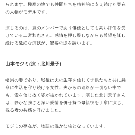
られます。極寒の地でも仲間たちを精神的に支え続けた実在
の人物がモデルです。
演じるのは、嵐のメンバーであり俳優としても高い評価を受
けている二宮和也さん。感情を押し殺しながらも希望を託し
続ける繊細な演技が、観客の涙を誘います。
山本モジミ(演：北川景子)
幡男の妻であり、戦後は夫の生存を信じて子供たちと共に懸
命に生活を守り続ける女性。夫からの連絡が一切ない中で
も、愛を信じ抜く姿が描かれています。演じた北川景子さん
は、静かな強さと深い愛情を併せ持つ母親役を丁寧に演じ、
観る者の共感を呼びました。
モジミの存在が、物語の温かな核となっています。